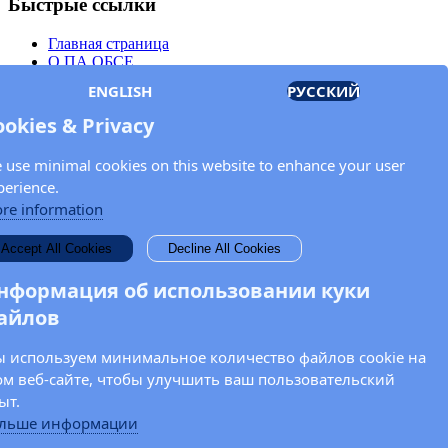
Быстрые ссылки
Главная страница
О ПА ОБСЕ
Заседания
ENGLISH
РУССКИЙ
Члены
Документы
ookies & Privacy
OSCE.org
Политика конфиденциальности
 use minimal cookies on this website to enhance your user
Контактная информация
perience.
Свяжитесь с Парламентской ассамблеей ОБСЕ
re information
Введите Ваше имя и адрес электронной почты для получения
Accept All Cookies
Decline All Cookies
новостей и обновлений от ПА ОБСЕ.
нформация об использовании куки
айлов
 используем минимальное количество файлов cookie на
ом веб-сайте, чтобы улучшить ваш пользовательский
ыт.
льше информации