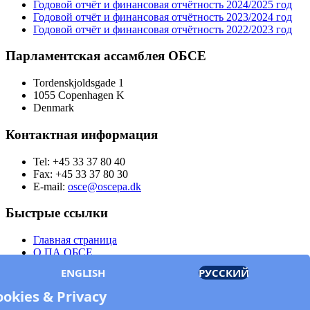
Годовой отчёт и финансовая отчётность 2024/2025 год
Годовой отчёт и финансовая отчётность 2023/2024 год
Годовой отчёт и финансовая отчётность 2022/2023 год
Парламентская ассамблея ОБСЕ
Tordenskjoldsgade 1
1055 Copenhagen K
Denmark
Контактная информация
Tel: +45 33 37 80 40
Fax: +45 33 37 80 30
E-mail:
osce@oscepa.dk
Быстрые ссылки
Главная страница
О ПА ОБСЕ
Заседания
ENGLISH
РУССКИЙ
Члены
Документы
ookies & Privacy
OSCE.org