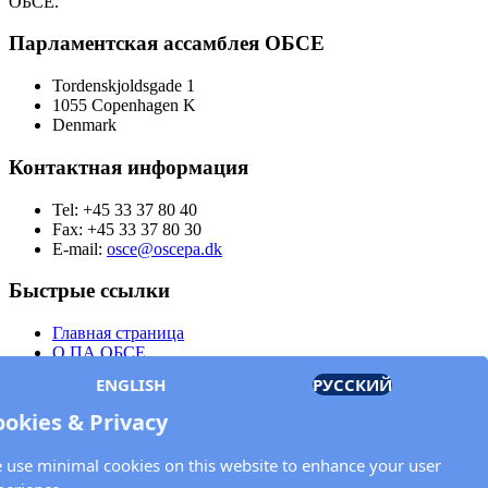
ОБСЕ.
Парламентская ассамблея ОБСЕ
Tordenskjoldsgade 1
1055 Copenhagen K
Denmark
Контактная информация
Tel: +45 33 37 80 40
Fax: +45 33 37 80 30
E-mail:
osce@oscepa.dk
Быстрые ссылки
Главная страница
О ПА ОБСЕ
Заседания
ENGLISH
РУССКИЙ
Члены
Документы
ookies & Privacy
OSCE.org
Политика конфиденциальности
 use minimal cookies on this website to enhance your user
Контактная информация