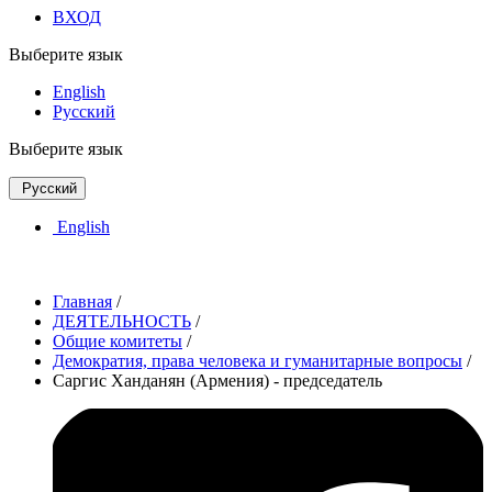
ВХОД
Выберите язык
English
Русский
Выберите язык
Русский
English
Главная
/
ДЕЯТЕЛЬНОСТЬ
/
Общие комитеты
/
Демократия, права человека и гуманитарные вопросы
/
Саргис Ханданян (Армения) - председатель