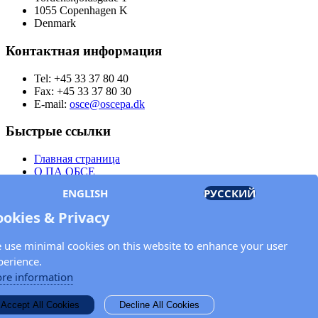
1055 Copenhagen K
Denmark
Контактная информация
Tel: +45 33 37 80 40
Fax: +45 33 37 80 30
E-mail:
osce@oscepa.dk
Быстрые ссылки
Главная страница
О ПА ОБСЕ
Заседания
ENGLISH
РУССКИЙ
Члены
Документы
ookies & Privacy
OSCE.org
Политика конфиденциальности
 use minimal cookies on this website to enhance your user
Контактная информация
perience.
Свяжитесь с Парламентской ассамблеей ОБСЕ
re information
Введите Ваше имя и адрес электронной почты для получения
Accept All Cookies
Decline All Cookies
новостей и обновлений от ПА ОБСЕ.