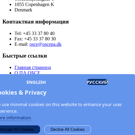
1055 Copenhagen K
Denmark
Контактная информация
Tel: +45 33 37 80 40
Fax: +45 33 37 80 30
E-mail:
osce@oscepa.dk
Быстрые ссылки
Главная страница
О ПА ОБСЕ
Заседания
ENGLISH
РУССКИЙ
Члены
Документы
ookies & Privacy
OSCE.org
Политика конфиденциальности
 use minimal cookies on this website to enhance your user
Контактная информация
perience.
Свяжитесь с Парламентской ассамблеей ОБСЕ
re information
Введите Ваше имя и адрес электронной почты для получения
Accept All Cookies
Decline All Cookies
новостей и обновлений от ПА ОБСЕ.