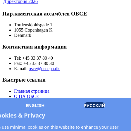
Директория
2026
Парламентская ассамблея ОБСЕ
Tordenskjoldsgade 1
1055 Copenhagen K
Denmark
Контактная информация
Tel: +45 33 37 80 40
Fax: +45 33 37 80 30
E-mail:
osce@oscepa.dk
Быстрые ссылки
Главная страница
О ПА ОБСЕ
Заседания
ENGLISH
РУССКИЙ
Члены
Документы
ookies & Privacy
OSCE.org
Политика конфиденциальности
 use minimal cookies on this website to enhance your user
Контактная информация