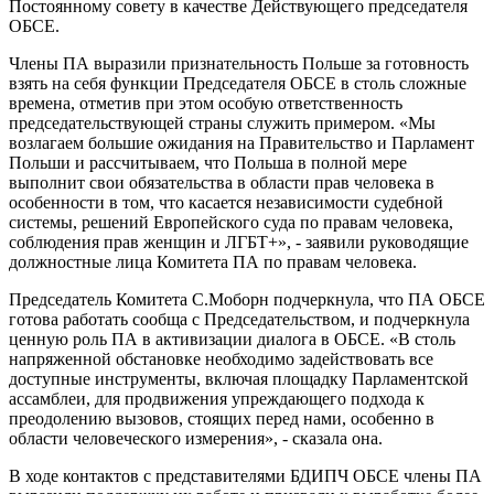
Постоянному совету в качестве Действующего председателя
ОБСЕ.
Члены ПА выразили признательность Польшe за готовность
взять на себя функции Председателя ОБСЕ в столь сложные
времена, отметив при этом особую ответственность
председательствующей страны служить примером. «Мы
возлагаем большие ожидания на Правительство и Парламент
Польши и рассчитываем, что Польша в полной мере
выполнит свои обязательства в области прав человека в
особенности в том, что касается независимости судебной
системы, решений Европейского суда по правам человека,
соблюдения прав женщин и ЛГБТ+», - заявили руководящие
должностные лица Комитета ПА по правам человека.
Председатель Комитета С.Моборн подчеркнула, что ПА ОБСЕ
готова работать сообща с Председательством, и подчеркнула
ценную роль ПА в активизации диалога в ОБСЕ. «В столь
напряженной обстановке необходимо задействовать все
доступные инструменты, включая площадку Парламентской
ассамблеи, для продвижения упреждающего подхода к
преодолению вызовов, стоящих перед нами, особенно в
области человеческого измерения», - сказала она.
В ходе контактов с представителями БДИПЧ ОБСЕ члены ПА