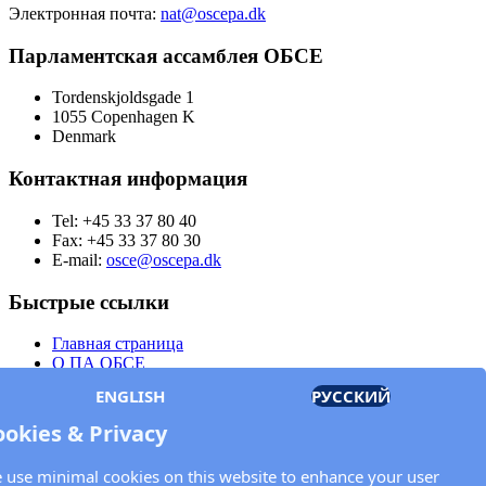
Электронная почта:
nat@oscepa.dk
Парламентская ассамблея ОБСЕ
Tordenskjoldsgade 1
1055 Copenhagen K
Denmark
Контактная информация
Tel: +45 33 37 80 40
Fax: +45 33 37 80 30
E-mail:
osce@oscepa.dk
Быстрые ссылки
Главная страница
О ПА ОБСЕ
Заседания
ENGLISH
РУССКИЙ
Члены
Документы
ookies & Privacy
OSCE.org
Политика конфиденциальности
 use minimal cookies on this website to enhance your user
Контактная информация