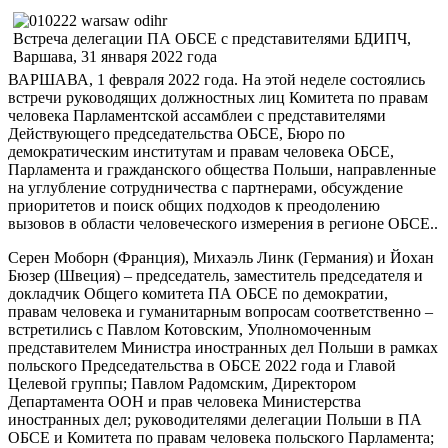
Встреча делегации ПА ОБСЕ с представителями БДИПЧ,
Варшава, 31 января 2022 года
ВАРШАВА, 1 февраля 2022 года. На этой неделе состоялись
встречи руководящих должностных лиц Комитета по правам
человека Парламентской ассамблеи с представителями
Действующего председательства ОБСЕ, Бюро по
демократическим институтам и правам человека ОБСЕ,
Парламента и гражданского общества Польши, направленные
на углубление сотрудничества с партнерами, обсуждение
приоритетов и поиск общих подходов к преодолению
вызовов в области человеческого измерения в регионе ОБСЕ..
Серен Моборн (Франция), Михаэль Линк (Германия) и Йохан
Бюзер (Швеция) – председатель, заместитель председателя и
докладчик Общего комитета ПА ОБСЕ по демократии,
правам человека и гуманитарным вопросам соответственно –
встретились с Павлом Котовским, Уполномоченным
представителем Министра иностранных дел Польши в рамках
польского Председательства в ОБСЕ 2022 года и Главой
Целевой группы; Павлом Радомским, Директором
Департамента ООН и прав человека Министерства
иностранных дел; руководителями делегации Польши в ПА
ОБСЕ и Комитета по правам человека польского Парламента;