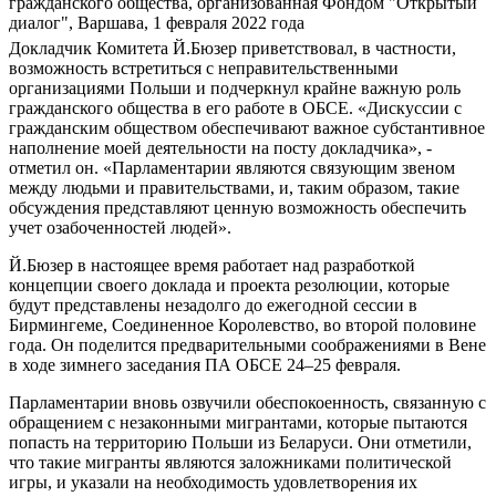
гражданского общества, организованная Фондом "Открытый
диалог", Варшава, 1 февраля 2022 года
Докладчик Комитета Й.Бюзер приветствовал, в частности,
возможность встретиться с неправительственными
организациями Польши и подчеркнул крайне важную роль
гражданского общества в его работе в ОБСЕ. «Дискуссии с
гражданским обществом обеспечивают важное субстантивное
наполнение моей деятельности на посту докладчика», -
отметил он. «Парламентарии являются связующим звеном
между людьми и правительствами, и, таким образом, такие
обсуждения представляют ценную возможность обеспечить
учет озабоченностей людей».
Й.Бюзер в настоящее время работает над разработкой
концепции своего доклада и проекта резолюции, которые
будут представлены незадолго до ежегодной сессии в
Бирмингеме, Соединенное Королевство, во второй половине
года. Он поделится предварительными соображениями в Вене
в ходе зимнего заседания ПА ОБСЕ 24–25 февраля.
Парламентарии вновь озвучили обеспокоенность, связанную с
обращением с незаконными мигрантами, которые пытаются
попасть на территорию Польши из Беларуси. Они отметили,
что такие мигранты являются заложниками политической
игры, и указали на необходимость удовлетворения их