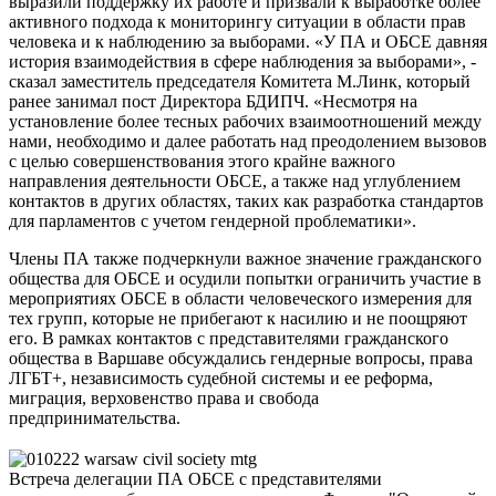
выразили поддержку их работе и призвали к выработке более
активного подхода к мониторингу ситуации в области прав
человека и к наблюдению за выборами. «У ПА и ОБСЕ давняя
история взаимодействия в сфере наблюдения за выборами», -
сказал заместитель председателя Комитета М.Линк, который
ранее занимал пост Директора БДИПЧ. «Несмотря на
установление более тесных рабочих взаимоотношений между
нами, необходимо и далее работать над преодолением вызовов
с целью совершенствования этого крайне важного
направления деятельности ОБСЕ, а также над углублением
контактов в других областях, таких как разработка стандартов
для парламентов с учетом гендерной проблематики».
Члены ПА также подчеркнули важное значение гражданского
общества для ОБСЕ и осудили попытки ограничить участие в
мероприятиях ОБСЕ в области человеческого измерения для
тех групп, которые не прибегают к насилию и не поощряют
его. В рамках контактов с представителями гражданского
общества в Варшаве обсуждались гендерные вопросы, права
ЛГБТ+, независимость судебной системы и ее реформа,
миграция, верховенство права и свобода
предпринимательства.
Встреча делегации ПА ОБСЕ с представителями