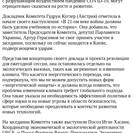
с разрушающим воздействием пандемии COVID-19, могут
отрицательно сказаться на росте и развитии.
Докладчик Комитета Гудрун Куглер (Австрия) отметила в
начале своего выступления: «В 21-ом веке войны должны
быть уделом учебников по истории». Она добавила, что
заместитель Председателя Комитета, депутат Парламента
Украины, Артур Герасимов не смог принять участие в
заседании, поскольку он сейчас находится в Киеве,
подвергающемся ударам.
Представляя концепцию своего доклада и проекта резолюции
для ежегодной сессии, она остановилась отдельно на
экологических вызовах, таких как загрязнение и изменение
климата. Что касается энергетического перехода, она
подчеркнула, что мы не можем допустить новых форм
«энергетической нищеты» и должны всегда помнить, что
проблема изменения климата требует глобального подхода.
Она также указала на необходимость эффективной политики в
сфере науки и на новые угрозы в области безопасности,
которые необходимо преодолевать в контексте развития
новых технологий.
На заседании Комитета также выступили Посол Игли Хасани,
Координатор экономической и экологической деятельности
ОБСЕ, и Посол Флориан Рауниг, Председатель Экономико-