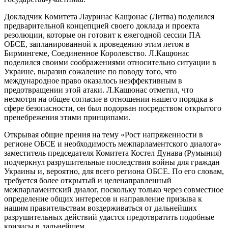
Докладчик Комитета Лауринас Кащюнас (Литва) поделился
предварительной концепцией своего доклада и проекта
резолюции, которые он готовит к ежегодной сессии ПА
ОБСЕ, запланированной к проведению этим летом в
Бирмингеме, Соединенное Королевство. Л.Кащюнас
поделился своими соображениями относительно ситуации в
Украине, выразив сожаление по поводу того, что
международное право оказалось неэффективным в
предотвращении этой атаки. Л.Кащюнас отметил, что
несмотря на общее согласие в отношении нашего порядка в
сфере безопасности, он был подорван посредством открытого
пренебрежения этими принципами.
Открывая общие прения на тему «Рост напряженности в
регионе ОБСЕ и необходимость межпарламентского диалога»
заместитель председателя Комитета Костел Дунава (Румыния)
подчеркнул разрушительные последствия войны для граждан
Украины и, вероятно, для всего региона ОБСЕ. По его словам,
требуется более открытый и целенаправленный
межпарламентский диалог, поскольку только через совместное
определение общих интересов и направление призыва к
нашим правительствам воздерживаться от дальнейших
разрушительных действий удастся предотвратить подобные
кризисы в дальнейшем.