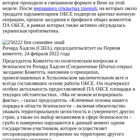
которое проходило в смешанном формате в Вене на этой
неделе. После
вчерашних открытых прений
, на которых около
тридцати парламентариев ОБСЕ подвергли критике военную
операцию, прошли заседания и брифинги общих комитетов
ПА ОБСЕ, в рамках которых также активно обсуждалась
украинская проблематика.
Ричард Хадсон (США), председательсвтует на Первом
комитете, 24 февраля 2022 года
Председатель Комитета по политическим вопросам и
безопасности Ричард Хадсон (Соединенные Штаты) открыл
заседание Комитета, напомнив о принципах,
провозглашенных в Хельсинкском заключительном акте и
всегда составлявших основу работы ОБСЕ. Он подчеркнул
особую актуальность предоставляемой ПА ОБСЕ площадки в
текущих обстоятельствах. «Мы не можем игнорировать
факты», - сказал председатель. «Ключевые основы нашего
порядка в области безопасности – включая обязательство
уважать территориальную целостность и суверенитет других
стран, а также их выбор механизмов в сфере безопасности –
грубо и намеренно нарушаются в данный момент одним
государством-участником, которое осуществляет
неспровоцированное вторжение на территорию другого
государства-участника.