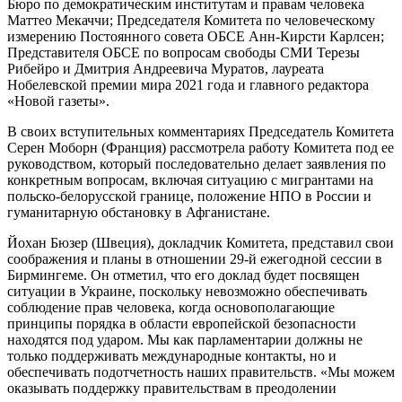
Бюро по демократическим институтам и правам человека
Маттео Мекаччи; Председателя Комитета по человеческому
измерению Постоянного совета ОБСЕ Анн-Кирсти Карлсен;
Представителя ОБСЕ по вопросам свободы СМИ Терезы
Рибейро и Дмитрия Андреевича Муратов, лауреата
Нобелевской премии мира 2021 года и главного редактора
«Новой газеты».
В своих вступительных комментариях Председатель Комитета
Серен Моборн (Франция) рассмотрела работу Комитета под ее
руководством, который последовательно делает заявления по
конкретным вопросам, включая ситуацию с мигрантами на
польско-белорусской границе, положение НПО в России и
гуманитарную обстановку в Афганистане.
Йохан Бюзер (Швеция), докладчик Комитета, представил свои
соображения и планы в отношении 29-й ежегодной сессии в
Бирмингеме. Он отметил, что его доклад будет посвящен
ситуации в Украине, поскольку невозможно обеспечивать
соблюдение прав человека, когда основополагающие
принципы порядка в области европейской безопасности
находятся под ударом. Мы как парламентарии должны не
только поддерживать международные контакты, но и
обеспечивать подотчетность наших правительств. «Мы можем
оказывать поддержку правительствам в преодолении