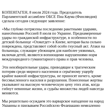
КОПЕНГАГЕН, 8 июля 2024 года. Председатель
Парламентской ассамблеи ОБСЕ Пиа Каума (Финляндия)
сделала сегодня следующее заявление:
«Мы глубоко потрясены последними ракетными ударами,
нанесёнными Россией 8 июля по Украине. Преднамеренные
удары по гражданской инфраструктуре, в особенности по
детской больнице «Охматдет» в Киеве, которая была сильно
повреждена, представляют собой особо гнусный акт. Атаки на
больницы, служащие убежищем для наиболее уязвимых,
включая детей, являются вопиющими нарушениями норм
международного гуманитарного права и прав человека.
Эти неизбирательные удары, приводящие к трагическим
потерям среди мирного населения и серьёзному ущербу
крайне важной инфраструктуры, не приносят ничего, кроме
бессмысленного насилия и разрушения. Понесенные жертвы
указывают на высокую человеческую цену этих атак, когда
гибнут невинные жизни, и судьбы множества людей навсегда
меняются.
Мы решительно осуждаем это варварское нападение на народ
Украины и призываем Российскую Федерацию немедленно