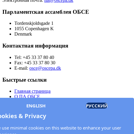
Электронная почта:
nat@oscepa.dk
Парламентская ассамблея ОБСЕ
Tordenskjoldsgade 1
1055 Copenhagen K
Denmark
Контактная информация
Tel: +45 33 37 80 40
Fax: +45 33 37 80 30
E-mail:
osce@oscepa.dk
Быстрые ссылки
Главная страница
О ПА ОБСЕ
Заседания
ENGLISH
РУССКИЙ
Члены
Документы
ookies & Privacy
OSCE.org
Политика конфиденциальности
 use minimal cookies on this website to enhance your user
Контактная информация