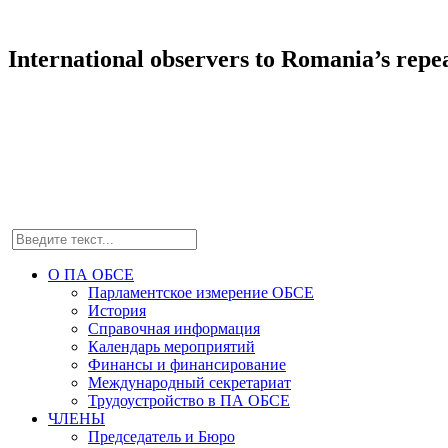
International observers to Romania’s repe
О ПА ОБСЕ
Парламентское измерение ОБСЕ
История
Справочная информация
Календарь мероприятий
Финансы и финансирование
Международный секретариат
Трудоустройство в ПА ОБСЕ
ЧЛЕНЫ
Председатель и Бюро