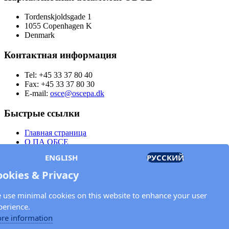
Tordenskjoldsgade 1
1055 Copenhagen K
Denmark
Контактная информация
Tel: +45 33 37 80 40
Fax: +45 33 37 80 30
E-mail:
osce@oscepa.dk
Быстрые ссылки
Главная страница
О ПА ОБСЕ
Заседания
ENGLISH
РУССКИЙ
Члены
Документы
ookies & Privacy
OSCE.org
Политика конфиденциальности
 use minimal cookies on this website to enhance your user
Контактная информация
perience.
Свяжитесь с Парламентской ассамблеей ОБСЕ
re information