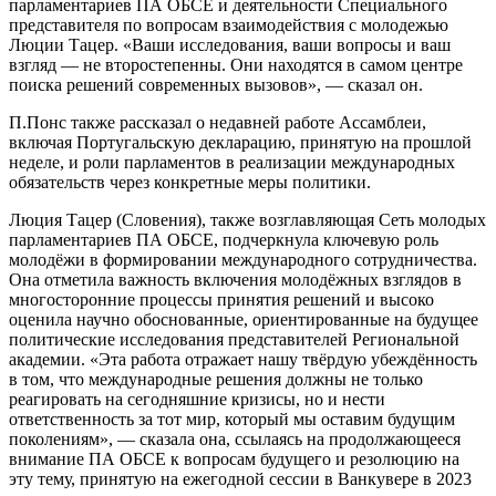
парламентариев ПА ОБСЕ и деятельности Специального
представителя по вопросам взаимодействия с молодежью
Люции Тацер. «Ваши исследования, ваши вопросы и ваш
взгляд — не второстепенны. Они находятся в самом центре
поиска решений современных вызовов», — сказал он.
П.Понс также рассказал о недавней работе Ассамблеи,
включая Португальскую декларацию, принятую на прошлой
неделе, и роли парламентов в реализации международных
обязательств через конкретные меры политики.
Люция Тацер (Словения), также возглавляющая Сеть молодых
парламентариев ПА ОБСЕ, подчеркнула ключевую роль
молодёжи в формировании международного сотрудничества.
Она отметила важность включения молодёжных взглядов в
многосторонние процессы принятия решений и высоко
оценила научно обоснованные, ориентированные на будущее
политические исследования представителей Региональной
академии. «Эта работа отражает нашу твёрдую убеждённость
в том, что международные решения должны не только
реагировать на сегодняшние кризисы, но и нести
ответственность за тот мир, который мы оставим будущим
поколениям», — сказала она, ссылаясь на продолжающееся
внимание ПА ОБСЕ к вопросам будущего и резолюцию на
эту тему, принятую на ежегодной сессии в Ванкувере в 2023