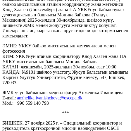
байкоо миссиясынын атайын координатору жана жетекчиси
Клод Хааген (Люксембург) жана ПА УККУнун байкоочулар
делегациясынын башчысы Моника Зайкова (Түндүк
Македония) 2025-жылдын 30-ноябрында, шайлоо күнү,
Бишкекте ЖМК менен жолугууга жеткиликтүү болушат.
Иш-чара англис, кыргыз жана орус тилдеринде котормо менен
камсыздалат.
ЭМНЕ: УККУ байкоо миссиясынын жетекчилери менен
фотосессия
КИМ: УККУнун атайын координатору Клод Хааген жана ПА
УККУ миссиясынын башчысы Моника Зайкова
КАЧАН: жекшемби, 2025-жылдын 30-ноябры, саат 10:00
КАЙДА: №9101 шайлоо участогу, Жусуп Баласагын атындагы
Кыргыз Улуттук Университети, Фрунзе көчөсү, 547, Бишкек,
720033
ЖМК үчүн байланыш: медиа-офицер Анжелика Иванищева
E-mail:
anzhelika.ivanishcheva@oscepa.dk
Моб.: +996 559 140 793
***
БИШКЕК, 27 ноября 2025 г. – Специальный координатор и
руководитель краткосрочной миссии наблюдателей ОБСЕ