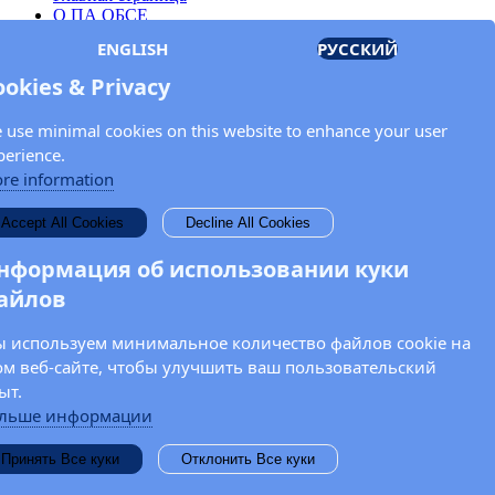
О ПА ОБСЕ
Заседания
ENGLISH
РУССКИЙ
Члены
Документы
ookies & Privacy
OSCE.org
Политика конфиденциальности
 use minimal cookies on this website to enhance your user
Контактная информация
perience.
Свяжитесь с Парламентской ассамблеей ОБСЕ
re information
Введите Ваше имя и адрес электронной почты для получения
Accept All Cookies
Decline All Cookies
новостей и обновлений от ПА ОБСЕ.
нформация об использовании куки
айлов
 используем минимальное количество файлов cookie на
ом веб-сайте, чтобы улучшить ваш пользовательский
ыт.
льше информации
Принять Все куки
Отклонить Все куки