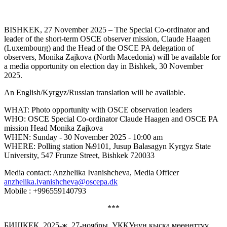
BISHKEK, 27 November 2025 – The Special Co-ordinator and
leader of the short-term OSCE observer mission, Claude Haagen
(Luxembourg) and the Head of the OSCE PA delegation of
observers, Monika Zajkova (North Macedonia) will be available for
a media opportunity on election day in Bishkek, 30 November
2025.
An English/Kyrgyz/Russian translation will be available.
WHAT: Photo opportunity with OSCE observation leaders
WHO: OSCE Special Co-ordinator Claude Haagen and OSCE PA
mission Head Monika Zajkova
WHEN: Sunday - 30 November 2025 - 10:00 am
WHERE: Polling station №9101, Jusup Balasagyn Kyrgyz State
University, 547 Frunze Street, Bishkek 720033
Media contact: Anzhelika Ivanishcheva, Media Officer
anzhelika.ivanishcheva@oscepa.dk
Mobile : +996559140793
***
БИШКЕК, 2025-ж. 27-ноябры. УККУнун кыска мөөнөттүү