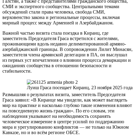
Галстян, а также с представителями гражданского общества,
СМИ и экспертного сообщества. Центральными темами
обсуждений стали права человека, свобода СМИ,
верховенство закона и региональные процессы, включая
мирный процесс между Арменией и Азербайджаном.
Важной частью визита стала поездка в Кирaнц, где
заместитель Председателя Граса встретился с жителями,
проживающими вдоль недавно делимитированной армяно-
азербайджанской границы. В сопровождении Лилит Минасян,
заместителя члена армянской делегации в ПА, он выслушал
из первых уст впечатления о влиянии процесса демаркации и
ожиданиях сообщества в отношении безопасности и
стабильности.
Луиш Граса посещает Киранц, 23 ноября 2025 года
Размышляя о результатах визита, заместитель Председателя
Граса заявил: «В Киранце мы увидели, как может выглядеть
мир на практике и насколько глубоко такие изменения влияют
на повседневную жизнь граждан». По его словам, эти
наблюдения указывают на необходимость сохранять
человеческое измерение в центре усилий по поддержанию
мира и урегулированию конфликтов — не только на Южном
Кавказе, но и во всём регионе ОБСЕ.