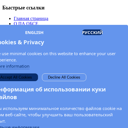
Быстрые ссылки
Главная страница
О ПА ОБСЕ
Заседания
ENGLISH
РУССКИЙ
Члены
Документы
ookies & Privacy
OSCE.org
Политика конфиденциальности
 use minimal cookies on this website to enhance your user
Контактная информация
perience.
Свяжитесь с Парламентской ассамблеей ОБСЕ
re information
Введите Ваше имя и адрес электронной почты для получения
Accept All Cookies
Decline All Cookies
новостей и обновлений от ПА ОБСЕ.
нформация об использовании куки
айлов
 используем минимальное количество файлов cookie на
ом веб-сайте, чтобы улучшить ваш пользовательский
ыт.
льше информации