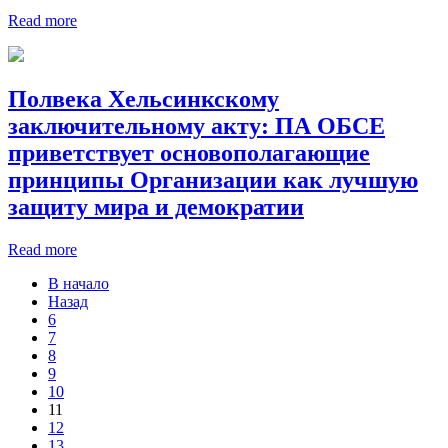
Read more
Полвека Хельсинкскому
заключительному акту: ПА ОБСЕ
приветствует основополагающие
принципы Организации как лучшую
защиту мира и демократии
Read more
В начало
Назад
6
7
8
9
10
11
12
13