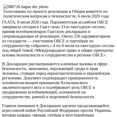
Голосование по проекту резолюции в Общем комитете по
политическим вопросам и безопасности, 6 июля 2026 года
ГААГА, 8 июля 2026 года. Парламентская ассамблея ОБСЕ
завершила сегодня в Гааге свою 33-ю ежегодную сессию,
приняв всеобъемлющую Гаагскую декларацию и
сопровождающие её резолюции. Около 250 парламентариев
из государств — участников ОБСЕ и партнёров по
сотрудничеству собрались с 4 по 8 июля на ежегодную сессию
под общей темой «Международное право и общие принципы:
основы безопасности и сотрудничества в регионе ОБСЕ».
В Декларации рассматриваются ключевые вызовы в сфере
безопасности, экономики, окружающей среды и прав
человека, стоящие перед евроатлантическим и евразийским
регионами. Документ подтверждает приверженность
основополагающим принципам Хельсинкского
заключительного акта и подчёркивает роль ОБСЕ в
продвижении всеобъемлющей, основанной на
сотрудничестве, равной и неделимой безопасности.
Главное внимание в Декларации уделено продолжающейся
агрессивной войне Российской Федерации против Украины,
которая названа «явным, грубым и неустранённым