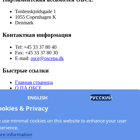
Tordenskjoldsgade 1
1055 Copenhagen K
Denmark
Контактная информация
Tel: +45 33 37 80 40
Fax: +45 33 37 80 30
E-mail:
osce@oscepa.dk
Быстрые ссылки
Главная страница
О ПА ОБСЕ
Заседания
ENGLISH
РУССКИЙ
Члены
Документы
ookies & Privacy
OSCE.org
Политика конфиденциальности
 use minimal cookies on this website to enhance your user
Контактная информация
perience.
Свяжитесь с Парламентской ассамблеей ОБСЕ
re information