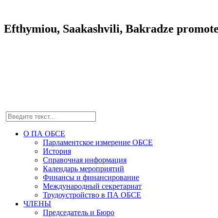
Efthymiou, Saakashvili, Bakradze promote
О ПА ОБСЕ
Парламентское измерение ОБСЕ
История
Справочная информация
Календарь мероприятий
Финансы и финансирование
Международный секретариат
Трудоустройство в ПА ОБСЕ
ЧЛЕНЫ
Председатель и Бюро