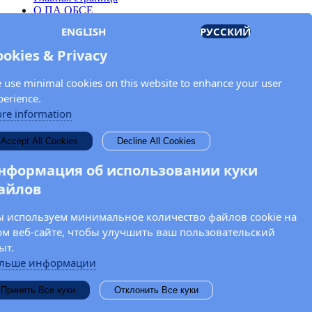
О ПА ОБСЕ
Заседания
ENGLISH
РУССКИЙ
Члены
Документы
ookies & Privacy
OSCE.org
Политика конфиденциальности
 use minimal cookies on this website to enhance your user
Контактная информация
perience.
Свяжитесь с Парламентской ассамблеей ОБСЕ
re information
Введите Ваше имя и адрес электронной почты для получения
Accept All Cookies
Decline All Cookies
новостей и обновлений от ПА ОБСЕ.
нформация об использовании куки
айлов
 используем минимальное количество файлов cookie на
ом веб-сайте, чтобы улучшить ваш пользовательский
ыт.
льше информации
Принять Все куки
Отклонить Все куки