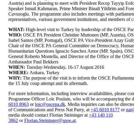
Austria) and is planning to meet with President Recep Tayyip Erd
Speaker Ismail Kahmaran, Prime Minister Binali Yildirim and For
Cavusoglu. The programme also includes meetings with parliament
representatives, various government institutions, and members of ci
WHAT:
High-level visit to Turkey by leadership of the OSCE Pa
WHO:
OSCE PA President Christine Muttonen (MP, Austria), O
Isabel Santos (MP, Portugal), OSCE PA Vice-President Azay Guli
Chair of the OSCE PA General Committee on Democracy, Human
Humanitarian Questions Ignacio Sanchez Amor (MP, Spain), OSC
General Roberto Montella, and Director of the Office of the OSC
Ambassador Paul Bekkers
WHEN:
Tuesday-Wednesday, 16-17 August 2016
WHERE:
Ankara, Turkey
WHY:
The purpose of the visit is to inform the OSCE Parliamen
the 15 July coup attempt and its aftermath.
For more information, including interview availabilities, please 
Programme Officer Loïc Poulain, who will be accompanying the d
6010 8963
or
loic@oscepa.dk
. Media inquiries can also be dire
of Communications and Press Nat Parry, at
+45 6010 8177
or
nat
media should contact Florian Steininger at
+43 140 110
3862
or
Florian.Steininger@spoe.at
.