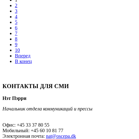
2
3
4
5
6
7
8
9
10
Вперед
В конец
КОНТАКТЫ ДЛЯ СМИ
Нэт Пэрри
Начальник отдела коммуникаций и прессы
Офис: +45 33 37 80 55
Мобильный: +45 60 10 81 77
Электронная почта:
nat@oscepa.dk