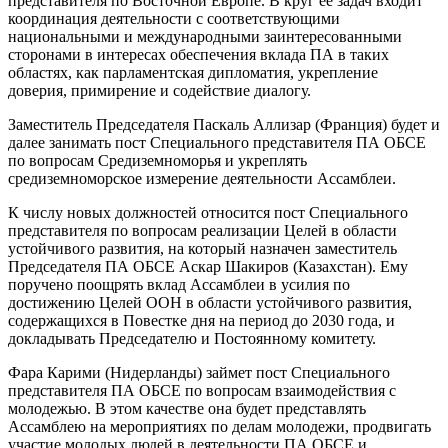
представителя по Восточной Европе. В круг ее задач входит
координация деятельности с соответствующими
национальными и международными заинтересованными
сторонами в интересах обеспечения вклада ПА в таких
областях, как парламентская дипломатия, укрепление
доверия, примирение и содействие диалогу.
Заместитель Председателя Паскаль Аллизар (Франция) будет и
далее занимать пост Специального представителя ПА ОБСЕ
по вопросам Средиземноморья и укреплять
средиземноморское измерение деятельности Ассамблеи.
К числу новых должностей относится пост Специального
представителя по вопросам реализации Целей в области
устойчивого развития, на который назначен заместитель
Председателя ПА ОБСЕ Аскар Шакиров (Казахстан). Ему
поручено поощрять вклад Ассамблеи в усилия по
достижению Целей ООН в области устойчивого развития,
содержащихся в Повестке дня на период до 2030 года, и
докладывать Председателю и Постоянному комитету.
Фара Карими (Нидерланды) займет пост Специального
представителя ПА ОБСЕ по вопросам взаимодействия с
молодежью. В этом качестве она будет представлять
Ассамблею на мероприятиях по делам молодежи, продвигать
участие молодых людей в деятельности ПА ОБСЕ и