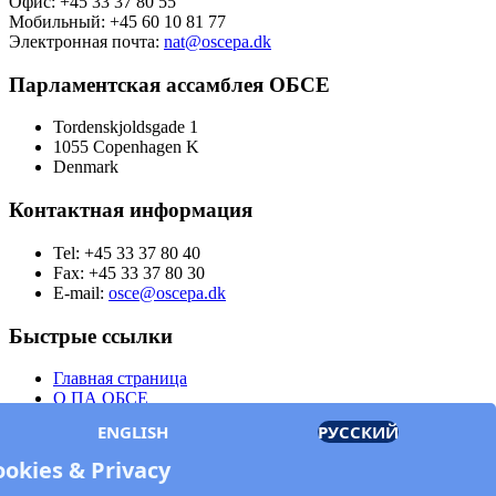
Офис: +45 33 37 80 55
Мобильный: +45 60 10 81 77
Электронная почта:
nat@oscepa.dk
Парламентская ассамблея ОБСЕ
Tordenskjoldsgade 1
1055 Copenhagen K
Denmark
Контактная информация
Tel: +45 33 37 80 40
Fax: +45 33 37 80 30
E-mail:
osce@oscepa.dk
Быстрые ссылки
Главная страница
О ПА ОБСЕ
Заседания
ENGLISH
РУССКИЙ
Члены
Документы
ookies & Privacy
OSCE.org