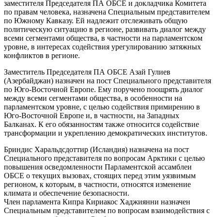
заместителя Председателя ПА ОБСЕ и докладчика Комитета
по правам человека, назначена Специальным представителем
по Южному Кавказу. Ей надлежит отслеживать общую
политическую ситуацию в регионе, развивать диалог между
всеми сегментами общества, в частности на парламентском
уровне, в интересах содействия урегулированию затяжных
конфликтов в регионе.
Заместитель Председателя ПА ОБСЕ Азай Гулиев
(Азербайджан) назначен на пост Специального представителя
по Юго-Восточной Европе. Ему поручено поощрять диалог
между всеми сегментами общества, в особенности на
парламентском уровне, с целью содействия примирению в
Юго-Восточной Европе и, в частности, на Западных
Балканах. К его обязанностям также относится содействие
трансформации и укреплению демократических институтов.
Бриндис Харальдсдоттир (Исландия) назначена на пост
Специального представителя по вопросам Арктики с целью
повышения осведомленности Парламентской ассамблеи
ОБСЕ о текущих вызовах, стоящих перед этим уязвимым
регионом, к которым, в частности, относятся изменение
климата и обеспечение безопасности.
Член парламента Кипра Кириакос Хаджиянни назначен
Специальным представителем по вопросам взаимодействия с