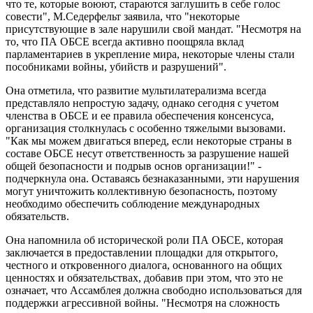
что те, которые воюют, стараются заглушить в себе голос
совести", М.Седерфельт заявила, что "некоторые
присутствующие в зале нарушили свой мандат. "Несмотря на
то, что ПА ОБСЕ всегда активно поощряла вклад
парламентариев в укрепление мира, некоторые члены стали
пособниками войны, убийств и разрушений".
Она отметила, что развитие мультилатерализма всегда
представляло непростую задачу, однако сегодня с учетом
членства в ОБСЕ и ее правила обеспечения консенсуса,
организация столкнулась с особенно тяжелыми вызовами.
"Как мы можем двигаться вперед, если некоторые страны в
составе ОБСЕ несут ответственность за разрушение нашей
общей безопасности и подрыв основ организации!" -
подчеркнула она. Оставаясь безнаказанными, эти нарушения
могут уничтожить коллективную безопасность, поэтому
необходимо обеспечить соблюдение международных
обязательств.
Она напомнила об исторической роли ПА ОБСЕ, которая
заключается в предоставлении площадки для открытого,
честного и откровенного диалога, основанного на общих
ценностях и обязательствах, добавив при этом, что это не
означает, что Ассамблея должна свободно использоваться для
поддержки агрессивной войны. "Несмотря на сложность