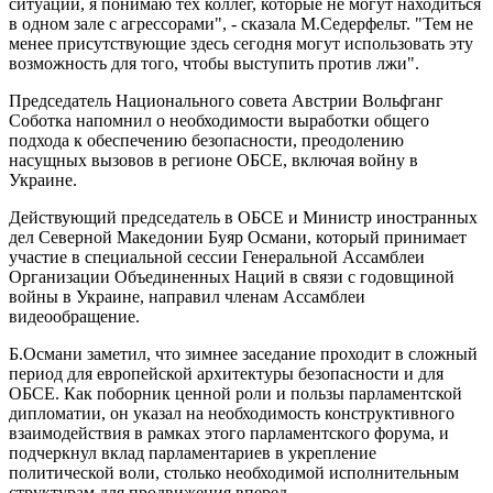
ситуации, я понимаю тех коллег, которые не могут находиться
в одном зале с агрессорами", - сказала М.Седерфельт. "Тем не
менее присутствующие здесь сегодня могут использовать эту
возможность для того, чтобы выступить против лжи".
Председатель Национального совета Австрии Вольфганг
Соботка напомнил о необходимости выработки общего
подхода к обеспечению безопасности, преодолению
насущных вызовов в регионе ОБСЕ, включая войну в
Украине.
Действующий председатель в ОБСЕ и Министр иностранных
дел Северной Македонии Буяр Османи, который принимает
участие в специальной сессии Генеральной Ассамблеи
Организации Объединенных Наций в связи с годовщиной
войны в Украине, направил членам Ассамблеи
видеообращение.
Б.Османи заметил, что зимнее заседание проходит в сложный
период для европейской архитектуры безопасности и для
ОБСЕ. Как поборник ценной роли и пользы парламентской
дипломатии, он указал на необходимость конструктивного
взаимодействия в рамках этого парламентского форума, и
подчеркнул вклад парламентариев в укрепление
политической воли, столько необходимой исполнительным
структурам для продвижения вперед.