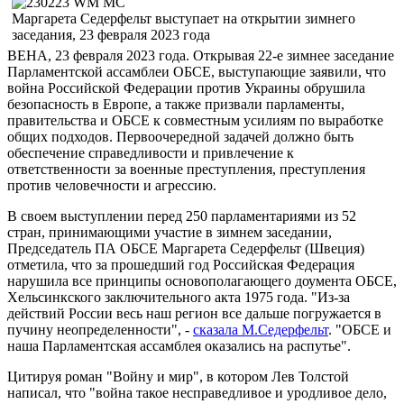
Маргарета Седерфельт выступает на открытии зимнего
заседания, 23 февраля 2023 года
ВЕНА, 23 февраля 2023 года. Открывая 22-е зимнее заседание
Парламентской ассамблеи ОБСЕ, выступающие заявили, что
война Российской Федерации против Украины обрушила
безопасность в Европе, а также призвали парламенты,
правительства и ОБСЕ к совместным усилиям по выработке
общих подходов. Первоочередной задачей должно быть
обеспечение справедливости и привлечение к
ответственности за военные преступления, преступления
против человечности и агрессию.
В своем выступлении перед 250 парламентариями из 52
стран, принимающими участие в зимнем заседании,
Председатель ПА ОБСЕ Маргарета Седерфельт (Швеция)
отметила, что за прошедший год Российская Федерация
нарушила все принципы основополагающего доумента ОБСЕ,
Хельсинкского заключительного акта 1975 года. "Из-за
действий России весь наш регион все дальше погружается в
пучину неопределенности", -
сказала М.Седерфельт
. "ОБСЕ и
наша Парламентская ассамблея оказались на распутье".
Цитируя роман "Войну и мир", в котором Лев Толстой
написал, что "война такое несправедливое и уродливое дело,