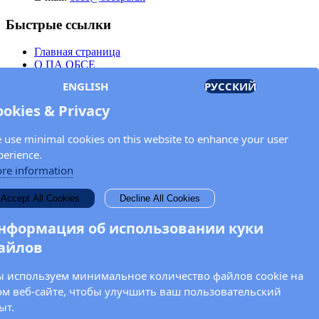
Быстрые ссылки
Главная страница
О ПА ОБСЕ
Заседания
ENGLISH
РУССКИЙ
Члены
Документы
ookies & Privacy
OSCE.org
Политика конфиденциальности
 use minimal cookies on this website to enhance your user
Контактная информация
perience.
Свяжитесь с Парламентской ассамблеей ОБСЕ
re information
Введите Ваше имя и адрес электронной почты для получения
Accept All Cookies
Decline All Cookies
новостей и обновлений от ПА ОБСЕ.
нформация об использовании куки
айлов
 используем минимальное количество файлов cookie на
ом веб-сайте, чтобы улучшить ваш пользовательский
ыт.