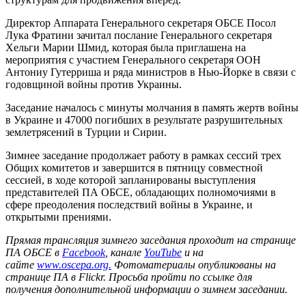
Директор Аппарата Генерального секретаря ОБСЕ Посол
Лука Фратини зачитал послание Генерального секретаря
Хельги Марии Шмид, которая была приглашена на
мероприятия с участием Генерального секретаря ООН
Антониу Гутерриша и ряда министров в Нью-Йорке в связи с
годовщиной войны против Украины.
Заседание началось с минуты молчания в память жертв войны
в Украине и 47000 погибших в результате разрушительных
землетрясений в Турции и Сирии.
Зимнее заседание продолжает работу в рамках сессий трех
Общих комитетов и завершится в пятницу совместной
сессией, в ходе которой запланированы выступления
представителей ПА ОБСЕ, обладающих полномочиями в
сфере преодоления последствий войны в Украине, и
открытыми прениями.
Прямая трансляция зимнего заседания проходит на странице
ПА ОБСЕ в
Facebook
, канале
YouTube
и на
сайте
www.oscepa.org.
Фотоматериалы опубликованы на
странице ПА в Flickr. Просьба пройти по ссылке для
получения дополнительной информации о зимнем заседании.