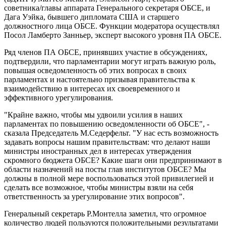
советника/главы аппарата Генерального секретаря ОБСЕ, и
Дага Уэйка, бывшего дипломата США и старшего
должностного лица ОБСЕ. Функции модератора осуществлял
Посол Ламберто Занньер, эксперт высокого уровня ПА ОБСЕ.
Ряд членов ПА ОБСЕ, принявших участие в обсуждениях,
подтвердили, что парламентарии могут играть важную роль,
повышая осведомленность об этих вопросах в своих
парламентах и настоятельно призывая правительства к
взаимодействию в интересах их своевременного и
эффективного урегулирования.
"Крайне важно, чтобы мы удвоили усилия в наших
парламентах по повышению осведомленности об ОБСЕ", -
сказала Председатель М.Седерфельт. "У нас есть возможность
задавать вопросы нашим правительствам: что делают наши
министры иностранных дел в интересах утверждения
скромного бюджета ОБСЕ? Какие шаги они предпринимают в
области назначений на посты глав институтов ОБСЕ? Мы
должны в полной мере воспользоваться этой привилегией и
сделать все возможное, чтобы министры взяли на себя
ответственность за урегулирование этих вопросов".
Генеральный секретарь Р.Монтелла заметил, что огромное
количество людей пользуются положительными результатами