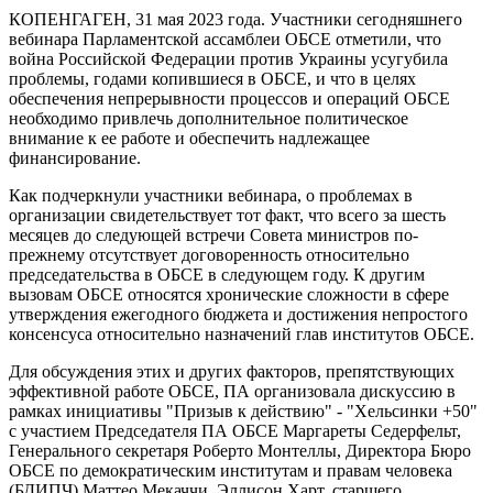
КОПЕНГАГЕН, 31 мая 2023 года. Участники сегодняшнего
вебинара Парламентской ассамблеи ОБСЕ отметили, что
война Российской Федерации против Украины усугубила
проблемы, годами копившиеся в ОБСЕ, и что в целях
обеспечения непрерывности процессов и операций ОБСЕ
необходимо привлечь дополнительное политическое
внимание к ее работе и обеспечить надлежащее
финансирование.
Как подчеркнули участники вебинара, о проблемах в
организации свидетельствует тот факт, что всего за шесть
месяцев до следующей встречи Совета министров по-
прежнему отсутствует договоренность относительно
председательства в ОБСЕ в следующем году. К другим
вызовам ОБСЕ относятся хронические сложности в сфере
утверждения ежегодного бюджета и достижения непростого
консенсуса относительно назначений глав институтов ОБСЕ.
Для обсуждения этих и других факторов, препятствующих
эффективной работе ОБСЕ, ПА организовала дискуссию в
рамках инициативы "Призыв к действию" - "Хельсинки +50"
с участием Председателя ПА ОБСЕ Маргареты Седерфельт,
Генерального секретаря Роберто Монтеллы, Директора Бюро
ОБСЕ по демократическим институтам и правам человека
(БДИПЧ) Маттео Мекаччи, Эллисон Харт, старшего