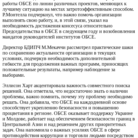
работы ОБСЕ по линии различных проектов, меняющих к
лучшему ситуацию на местах затротоэффективным способом.
Р.Монтелла подчеркнул, что важно помочь организации
выполнять свою работу, и, в этой связи, указал на
необходимость достижения консесуса относительно
Председательства в ОБСЕ в следующем году и возобновления
мандатов руководителей институтов ОБСЕ.
Директор БДИПЧ М.Мекаччи рассмотрел практические шаки
по сохранению актуальности организации в текущих
условиях, подчеркув необходимость дополнительной
гибкости для продолжения важных программ, приносящих
положительные результаты, например наблюдение за
выборами.
Эллисон Харт акцентировала важность совместного поиска
решений. Она отметила, что недостаточно знать о наличии
проблемы, важно помнить, почему эту проблему необходимо
решать. Она добавила, что ОБСЕ на каждодневной основе
способствует укреплению безопасности и повышению
процветания в регионе. ОБСЕ оказывает поддержку Украине
и Молдове, работает над обеспечением безопасности границ в
Центральной Азии и над решением других приоритетных
задач. Она напомнила о важных усилиях ОБСЕ в сфере
противодействия коррупции и торговли людьми посредством