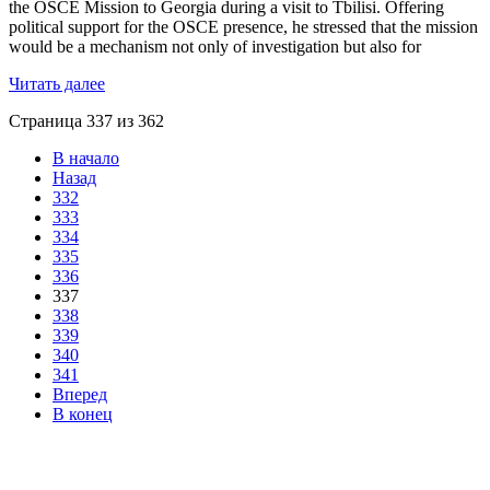
the OSCE Mission to Georgia during a visit to Tbilisi. Offering
political support for the OSCE presence, he stressed that the mission
would be a mechanism not only of investigation but also for
Читать далее
Страница 337 из 362
В начало
Назад
332
333
334
335
336
337
338
339
340
341
Вперед
В конец