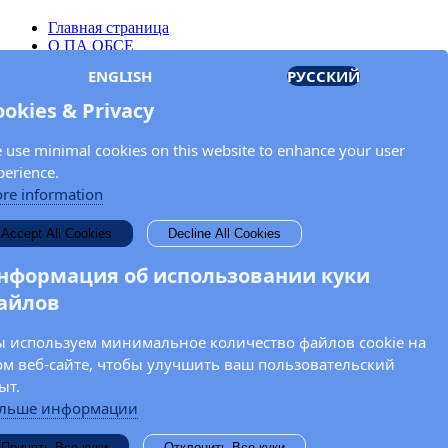
Главная страница
О ПА ОБСЕ
Заседания
ENGLISH
РУССКИЙ
Члены
Документы
ookies & Privacy
OSCE.org
Политика конфиденциальности
 use minimal cookies on this website to enhance your user
Контактная информация
perience.
Свяжитесь с Парламентской ассамблеей ОБСЕ
re information
Введите Ваше имя и адрес электронной почты для получения
Accept All Cookies
Decline All Cookies
новостей и обновлений от ПА ОБСЕ.
нформация об использовании куки
айлов
 используем минимальное количество файлов cookie на
ом веб-сайте, чтобы улучшить ваш пользовательский
ыт.
льше информации
Принять Все куки
Отклонить Все куки