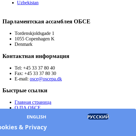
Uzbekistan
Парламентская ассамблея ОБСЕ
Tordenskjoldsgade 1
1055 Copenhagen K
Denmark
Контактная информация
Tel: +45 33 37 80 40
Fax: +45 33 37 80 30
E-mail:
osce@oscepa.dk
Быстрые ссылки
Главная страница
О ПА ОБСЕ
Заседания
ENGLISH
РУССКИЙ
Члены
Документы
ookies & Privacy
OSCE.org
Политика конфиденциальности