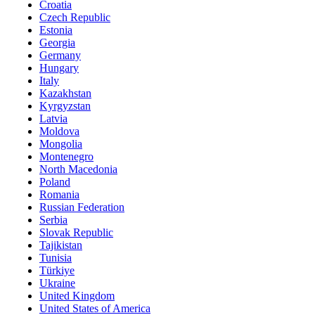
Croatia
Czech Republic
Estonia
Georgia
Germany
Hungary
Italy
Kazakhstan
Kyrgyzstan
Latvia
Moldova
Mongolia
Montenegro
North Macedonia
Poland
Romania
Russian Federation
Serbia
Slovak Republic
Tajikistan
Tunisia
Türkiye
Ukraine
United Kingdom
United States of America