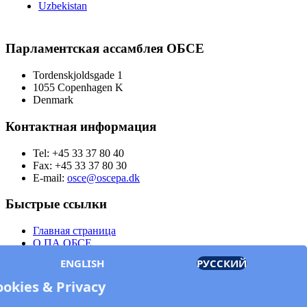
Uzbekistan
Парламентская ассамблея ОБСЕ
Tordenskjoldsgade 1
1055 Copenhagen K
Denmark
Контактная информация
Tel: +45 33 37 80 40
Fax: +45 33 37 80 30
E-mail:
osce@oscepa.dk
Быстрые ссылки
Главная страница
О ПА ОБСЕ
Заседания
ENGLISH
РУССКИЙ
Члены
Документы
ookies & Privacy
OSCE.org
Политика конфиденциальности