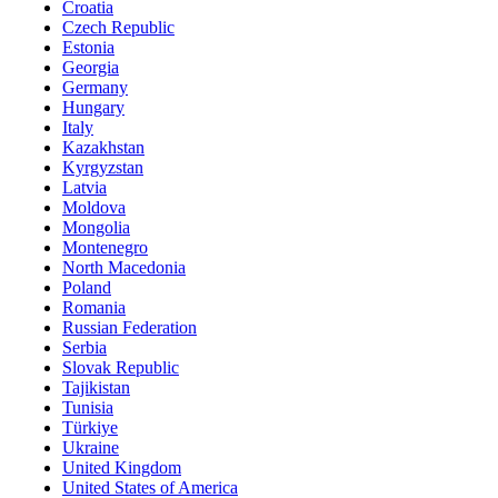
Croatia
Czech Republic
Estonia
Georgia
Germany
Hungary
Italy
Kazakhstan
Kyrgyzstan
Latvia
Moldova
Mongolia
Montenegro
North Macedonia
Poland
Romania
Russian Federation
Serbia
Slovak Republic
Tajikistan
Tunisia
Türkiye
Ukraine
United Kingdom
United States of America