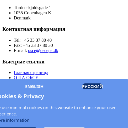
Tordenskjoldsgade 1
1055 Copenhagen K
Denmark
Контактная информация
Tel: +45 33 37 80 40
Fax: +45 33 37 80 30
E-mail:
osce@oscepa.dk
Быстрые ссылки
Главная страница
О ПА ОБСЕ
Заседания
ENGLISH
РУССКИЙ
Члены
Документы
ookies & Privacy
OSCE.org
Политика конфиденциальности
 use minimal cookies on this website to enhance your user
Контактная информация
perience.
Свяжитесь с Парламентской ассамблеей ОБСЕ
re information