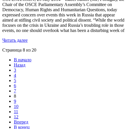
Chair of the OSCE Parliamentary Assembly’s Committee on
Democracy, Human Rights and Humanitarian Questions, today
expressed concern over events this week in Russia that appear
aimed at stifling civil society and political dissent. “While the world
focuses on the crisis in Ukraine and Russia’s troubling role in those
events, no one should overlook what has been a disturbing week of
Читать далее
Страница 8 из 20
В начало
Назад
3
4
5
6
7
8
9
10
11
12
Вперед
В конец