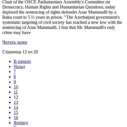
Chair of the OSCE Parliamentary Assembly's Committee on
Democracy, Human Rights and Humanitarian Questions, today
deplored the sentencing of rights defender Anar Mammadli by a
Baku court to 5 ½ years in prison. "The Azerbaijani government's
systematic targeting of civil society has reached a new low with the
sentencing of Anar Mammadli. I fear that Mr. Mammadli's only
crime may have
Читать далее
Страница 12 из 20
В начало
Назад
7
8
9
10
11
12
13
14
15
16
Вперед