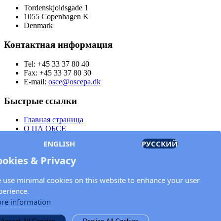
Tordenskjoldsgade 1
1055 Copenhagen K
Denmark
Контактная информация
Tel: +45 33 37 80 40
Fax: +45 33 37 80 30
E-mail:
osce@oscepa.dk
Быстрые ссылки
Главная страница
О ПА ОБСЕ
Заседания
ENGLISH
РУССКИЙ
Члены
Документы
ookies & Privacy
OSCE.org
Политика конфиденциальности
 use minimal cookies on this website to enhance your user
Контактная информация
perience.
Свяжитесь с Парламентской ассамблеей ОБСЕ
re information
Введите Ваше имя и адрес электронной почты для получения