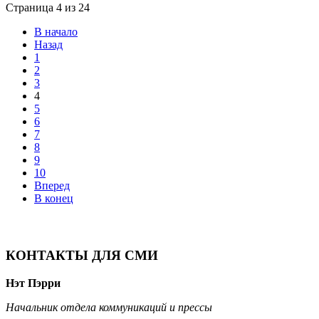
Страница 4 из 24
В начало
Назад
1
2
3
4
5
6
7
8
9
10
Вперед
В конец
КОНТАКТЫ ДЛЯ СМИ
Нэт Пэрри
Начальник отдела коммуникаций и прессы