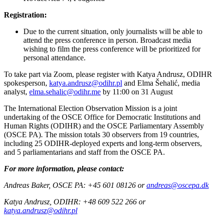
Registration:
Due to the current situation, only journalists will be able to
attend the press conference in person. Broadcast media
wishing to film the press conference will be prioritized for
personal attendance.
To take part via Zoom, please register with Katya Andrusz, ODIHR
spokesperson,
katya.andrusz@odihr.pl
and Elma Šehalić, media
analyst,
elma.sehalic@odihr.me
by 11:00 on 31 August
The International Election Observation Mission is a joint
undertaking of the OSCE Office for Democratic Institutions and
Human Rights (ODIHR) and the OSCE Parliamentary Assembly
(OSCE PA). The mission totals 30 observers from 19 countries,
including 25 ODIHR-deployed experts and long-term observers,
and 5 parliamentarians and staff from the OSCE PA.
For more information, please contact:
Andreas Baker, OSCE PA: +45 601 08126 or
andreas@oscepa.dk
Katya Andrusz, ODIHR: +48 609 522 266 or
katya.andrusz@odihr.pl