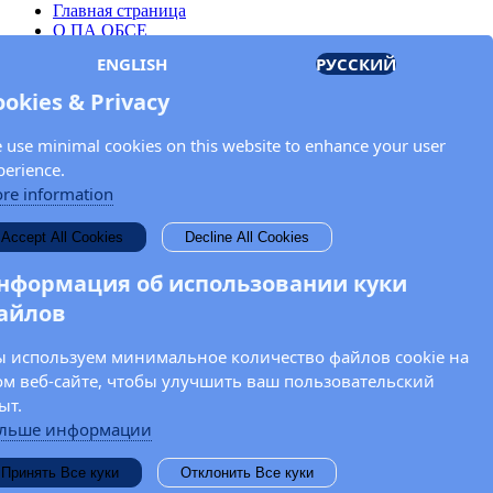
Главная страница
О ПА ОБСЕ
Заседания
ENGLISH
РУССКИЙ
Члены
Документы
ookies & Privacy
OSCE.org
Политика конфиденциальности
 use minimal cookies on this website to enhance your user
Контактная информация
perience.
Свяжитесь с Парламентской ассамблеей ОБСЕ
re information
Введите Ваше имя и адрес электронной почты для получения
Accept All Cookies
Decline All Cookies
новостей и обновлений от ПА ОБСЕ.
нформация об использовании куки
айлов
 используем минимальное количество файлов cookie на
ом веб-сайте, чтобы улучшить ваш пользовательский
ыт.
льше информации
Принять Все куки
Отклонить Все куки