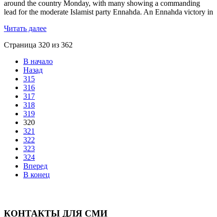
around the country Monday, with many showing a commanding
lead for the moderate Islamist party Ennahda. An Ennahda victory in
Читать далее
Страница 320 из 362
В начало
Назад
315
316
317
318
319
320
321
322
323
324
Вперед
В конец
КОНТАКТЫ ДЛЯ СМИ