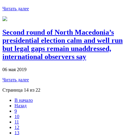
Читать далее
Second round of North Macedonia’s
presidential election calm and well run
but legal gaps remain unaddressed,
international observers say
06 мая 2019
Читать далее
Страница 14 из 22
В начало
Назад
9
10
11
12
13