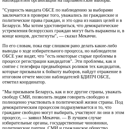
наблюдателей организации на парламентские выборы.
"Сущность мандата ОБСЕ по наблюдению за выборами
заключается в проверке того, уважались ли гражданские и
политические права граждан, и это одна из наших целей и в
Беларуси. Мы хотим удостовериться, что демократические
устремления белорусских граждан могут быть выражены и, в
конце концов, достигнуты", — сказал Мекаччи.
По его словам, пока еще слишком рано делать какие-либо
выводы о ходе избирательного процесса, но наблюдатели
ОБСЕ уже видят, что "есть некоторые старые проблемы в
процессе регистрации кандидатов". Эти проблемы, как и
снятие с телеэфира предвыборных роликов тех кандидатов,
которые призывали к бойкоту выборов, найдут отражение в
итоговом отчете миссии наблюдателей БДИПЧ ОБСЕ,
отметил координатор.
"Мы призываем Беларусь, как и все другие страны, уважать
свободу СМИ, позволить людям говорить свободно и
полноценно участвовать в политической жизни страны. Под
демократическим процессом подразумевается и то, что
граждане свободно могут выбирать, участвуют ли они в этом
процессе, — заявил Мекаччи. — В лучшем случае
избирательные органы, государственные чиновники,
политические партии, СМИ и гражданское общество