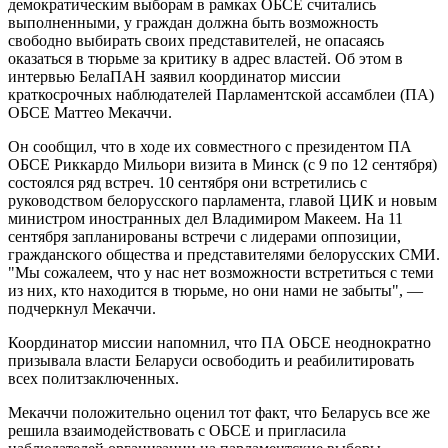
демократическим выборам в рамках ОБСЕ считались
выполненными, у граждан должна быть возможность
свободно выбирать своих представителей, не опасаясь
оказаться в тюрьме за критику в адрес властей. Об этом в
интервью БелаПАН заявил координатор миссии
краткосрочных наблюдателей Парламентской ассамблеи (ПА)
ОБСЕ Маттео Мекаччи.
Он сообщил, что в ходе их совместного с президентом ПА
ОБСЕ Риккардо Мильори визита в Минск (с 9 по 12 сентября)
состоялся ряд встреч. 10 сентября они встретились с
руководством белорусского парламента, главой ЦИК и новым
министром иностранных дел Владимиром Макеем. На 11
сентября запланированы встречи с лидерами оппозиции,
гражданского общества и представителями белорусских СМИ.
"Мы сожалеем, что у нас нет возможности встретиться с теми
из них, кто находится в тюрьме, но они нами не забыты", —
подчеркнул Мекаччи.
Координатор миссии напомнил, что ПА ОБСЕ неоднократно
призывала власти Беларуси освободить и реабилитировать
всех политзаключенных.
Мекаччи положительно оценил тот факт, что Беларусь все же
решила взаимодействовать с ОБСЕ и пригласила