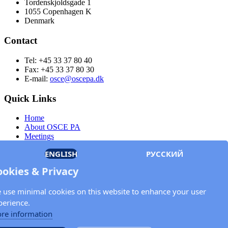
Tordenskjoldsgade 1
1055 Copenhagen K
Denmark
Contact
Tel: +45 33 37 80 40
Fax: +45 33 37 80 30
E-mail:
osce@oscepa.dk
Quick Links
Home
About OSCE PA
Meetings
Members
ENGLISH
РУССКИЙ
Documents
OSCE.org
ookies & Privacy
Privacy Policy
Contact
 use minimal cookies on this website to enhance your user
Keep in touch with the OSCE Parliamentary
perience.
Assembly!
re information