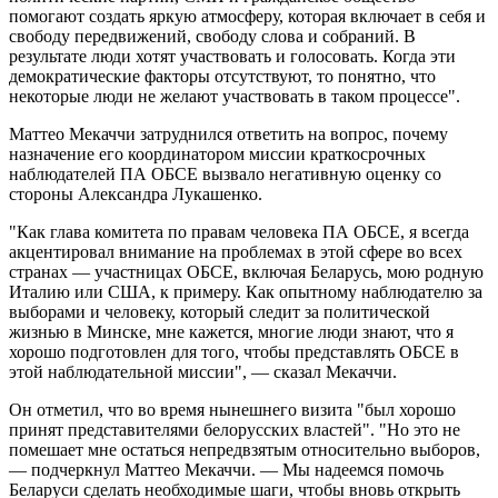
помогают создать яркую атмосферу, которая включает в себя и
свободу передвижений, свободу слова и собраний. В
результате люди хотят участвовать и голосовать. Когда эти
демократические факторы отсутствуют, то понятно, что
некоторые люди не желают участвовать в таком процессе".
Маттео Мекаччи затруднился ответить на вопрос, почему
назначение его координатором миссии краткосрочных
наблюдателей ПА ОБСЕ вызвало негативную оценку со
стороны Александра Лукашенко.
"Как глава комитета по правам человека ПА ОБСЕ, я всегда
акцентировал внимание на проблемах в этой сфере во всех
странах — участницах ОБСЕ, включая Беларусь, мою родную
Италию или США, к примеру. Как опытному наблюдателю за
выборами и человеку, который следит за политической
жизнью в Минске, мне кажется, многие люди знают, что я
хорошо подготовлен для того, чтобы представлять ОБСЕ в
этой наблюдательной миссии", — сказал Мекаччи.
Он отметил, что во время нынешнего визита "был хорошо
принят представителями белорусских властей". "Но это не
помешает мне остаться непредвзятым относительно выборов,
— подчеркнул Маттео Мекаччи. — Мы надеемся помочь
Беларуси сделать необходимые шаги, чтобы вновь открыть