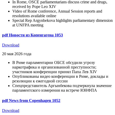
In Rome, OSCE parliamentarians discuss crime and drugs,
received by Pope Leo XIV
Video of Rome conference, Annual Session reports and
resolutions available online
Special Rep Argynbekova highlights parliamentary dimension
at UNFPA meeting
pdf
Новости из Копенгагена 1053
Download
20 мая 2026 года
В Риме парламентарии ОБСЕ обсудили угрозу
наркотрафика и организованной преступности;
участников конференции принял Папа Лев XIV
Опубликованы видео конференции в Риме, доклады и
резолюции к ежегодной сессии
Спецпредставитель Аргынбекова подчеркнула значение
парламентского измерения на встрече ЮНФПА
pdf
News from Copenhagen 1052
Download