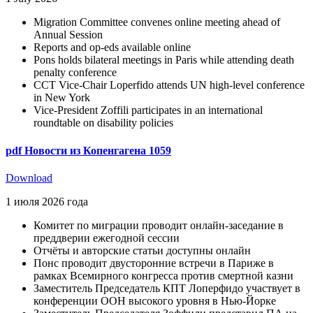
Migration Committee convenes online meeting ahead of
Annual Session
Reports and op-eds available online
Pons holds bilateral meetings in Paris while attending death
penalty conference
CCT Vice-Chair Loperfido attends UN high-level conference
in New York
Vice-President Zoffili participates in an international
roundtable on disability policies
pdf
Новости из Копенгагена 1059
Download
1 июля 2026 года
Комитет по миграции проводит онлайн-заседание в
преддверии ежегодной сессии
Отчёты и авторские статьи доступны онлайн
Понс проводит двусторонние встречи в Париже в
рамках Всемирного конгресса против смертной казни
Заместитель Председатель КПТ Лоперфидо участвует в
конференции ООН высокого уровня в Нью-Йорке